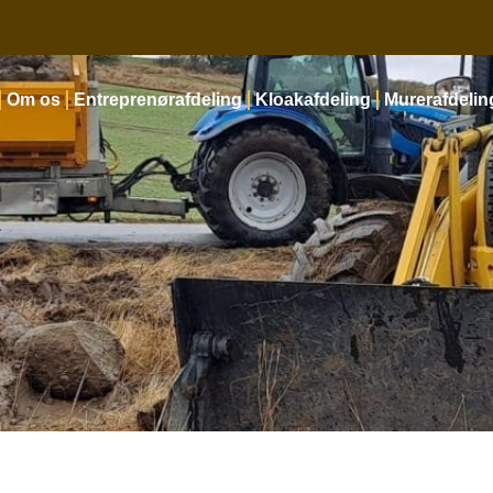
Om os
Entreprenørafdeling
Kloakafdeling
Murerafdelin