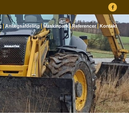
g
Anlægsafdeling
Maskinpark
Referencer
Kontakt