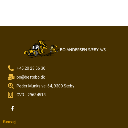
+45 20 23 56 30
bo@bettebo.dk
Peder Munks vej 64, 9300 Sæby
CVR - 29634513
Genvej