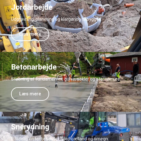
Jordarbejde
Udgravning, planering og klargøring til byggeri.
Læs mere
Betonarbejde
Støbning af fundamenter, gulve, sokler og støttemure.
Læs mere
Snerydning
Pålidelig vintertjeneste i Nordsjælland og omegn.