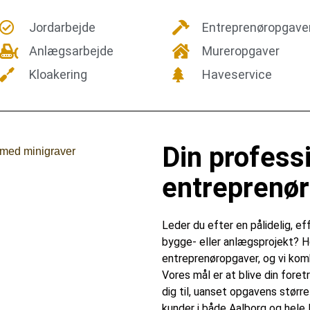
Jordarbejde
Entreprenøropgave
Anlægsarbejde
Mureropgaver
Kloakering
Haveservice
Din profess
entreprenør
Leder du efter en pålidelig, ef
bygge- eller anlægsprojekt? Ho
entreprenøropgaver, og vi ko
Vores mål er at blive din fore
dig til, uanset opgavens størr
kunder i både Aalborg og hele 