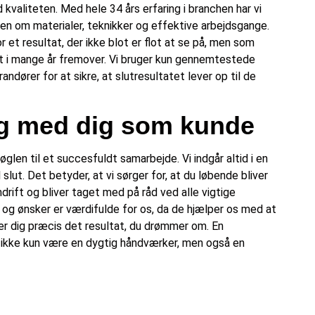
kvaliteten. Med hele 34 års erfaring i branchen har vi
 om materialer, teknikker og effektive arbejdsgange.
or et resultat, der ikke blot er flot at se på, men som
lt i mange år fremover. Vi bruger kun gennemtestede
andører for at sikre, at slutresultatet lever op til de
og med dig som kunde
glen til et succesfuldt samarbejde. Vi indgår altid i en
 slut. Det betyder, at vi sørger for, at du løbende bliver
rift og bliver taget med på råd ved alle vigtige
r og ønsker er værdifulde for os, da de hjælper os med at
er dig præcis det resultat, du drømmer om. En
l ikke kun være en dygtig håndværker, men også en