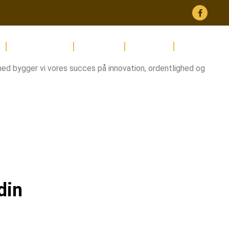
g
Anlægsafdeling
Maskinpark
Referencer
Kontakt
mhed bygger vi vores succes på innovation, ordentlighed og
din