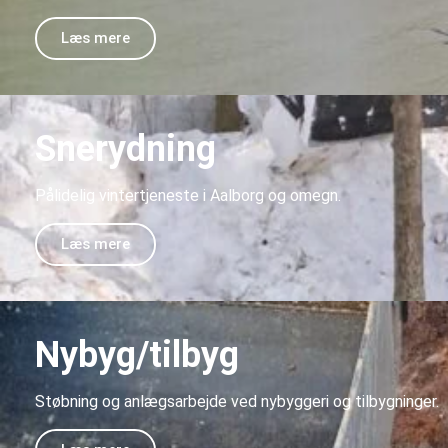
Læs mere
Snerydning
Pålidelig vintertjeneste i Aalborg og omegn.
Læs mere
Nybyg/tilbyg
Støbning og anlægsarbejde ved nybyggeri og tilbygninger.