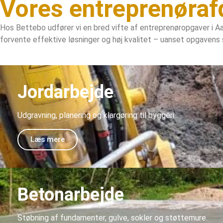
Vores entreprenørafd
Hos Bettebo udfører vi en bred vifte af entreprenøropgaver i Aa
forvente effektive løsninger og høj kvalitet – uanset opgavens 
Jordarbejde
Udgravning, planering og klargøring til byggeri.
Læs mere
Betonarbejde
Støbning af fundamenter, gulve, sokler og støttemure.