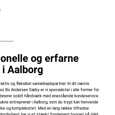
r
ionelle og erfarne
 i Aalborg
fektiv og fleksibel samarbejdspartner til dit næste
s Bo Andersen Sæby er vi specialister i alle former for
mbinerer solidt håndværk med enestående kundeservice.
trukne entreprenør i Aalborg, som du trygt kan henvende
else og kompleksitet. Med en lang række tilfredse
Nordjylland, har vi et stærkt fundament bygget på tillid