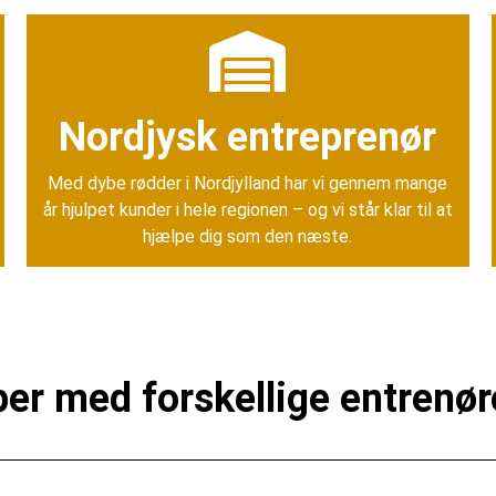
Nordjysk entreprenør
Med dybe rødder i Nordjylland har vi gennem mange
år hjulpet kunder i hele regionen – og vi står klar til at
hjælpe dig som den næste.
per med forskellige entrenø