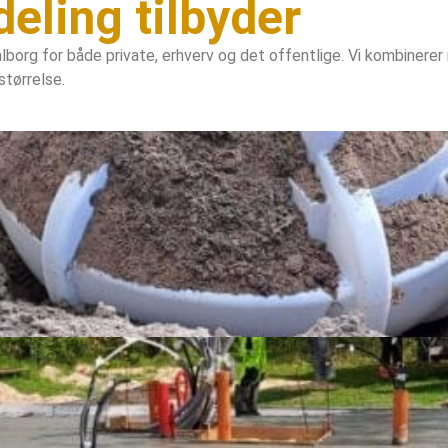
eling tilbyder
lborg for både private, erhverv og det offentlige. Vi kombinere
størrelse.