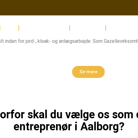
Om os
Entreprenørafdeling
Kloakafdeling
Murerafdelin
 alt inden for jord-, kloak- og anlægsarbejde. Som Gazellevirkso
Se mere
orfor skal du vælge os som 
entreprenør i Aalborg?