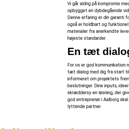
Vi går aldrig på kompromis med 
opbygget en dybdegående viden
Denne erfaring er din garanti f
også er holdbart og funktione
materialer fra anerkendte lever
højeste standarder.
En tæt dial
For os er god kommunikation nø
tæt dialog med dig fra start til
informeret om projektets fremd
beslutninger. Dine inputs, idee
skræddersy en løsning, der giv
god entreprenør i Aalborg ska
lyttende partner.