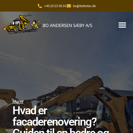
+45 20 23 56 30
bo@bettebo.dk
Murer
Hvad er
facaderenovering?